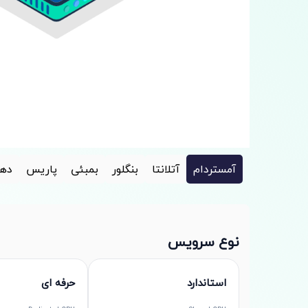
آمستردام
آتلانتا
بنگلور
بمبئی
پاریس
دهل
نوع سرویس
استاندارد
حرفه ای