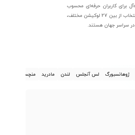
آل برای کاربران حرفه‌ای محسوب
می‌شوند. این سرورها با گارانتی آپتایم 99.99٪ و امکان انتخاب از بین 27 لوکیشن مختلف،
در سراسر جهان هستند.
ژوهانسبورگ
لس آنجلس
لندن
مادرید
منچستر
ملبورن