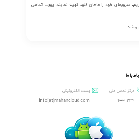
نند بدون نگرانی از تحریم، سرورهای خود را ماهان کلود تهیه نمایند. پورت تمامی
ماهان کلود
آنلاین
باط با ما
مرکز تماس ملی
پست الکترونیکی
نام و نام خانوادگی *
info[at]mahancloud.com
90001239
شماره موبایل *