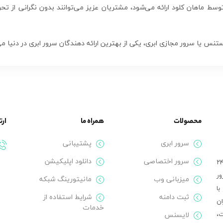
ور ابری ولتر Vultr با دیسک‌های پر سرعت SSD NVME توسط ماهان کلود ارائه می‌شود، مشتریان عزیز می‌توا
محصولات
همراه ما
ارت
سرور ابری
پشتیبانی
سرور اختصاصی
دانلود اپلیکیشن
لود با زیرساخت ابری قدرتمند، امنیت بالا و پشتیبانی ۲۴
ور
میزبانی وب
مانیتورینگ شبکه
با
ثبت دامنه
شرایط استفاده از
ن
خدمات
ت،
لایسنس