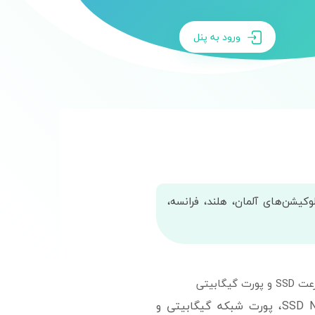
ورود به پنل
سرور ابری و Cloud VPS از زیرساخت ابری Vultr، لوکیشن‌های آلمان، هلند، فرانسه،
سرورهای ابری ولتر Vultr با دیسک‌های پرسرعت SSD NVME، پورت شبکه گیگابیتی و